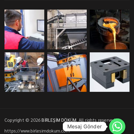
Copyright © 2026
BİRLEŞİM DÖKÜM
. All rights reserved.
Mesaj Gönder
Mesaj Gönder
https://www.birlesimdokum.com