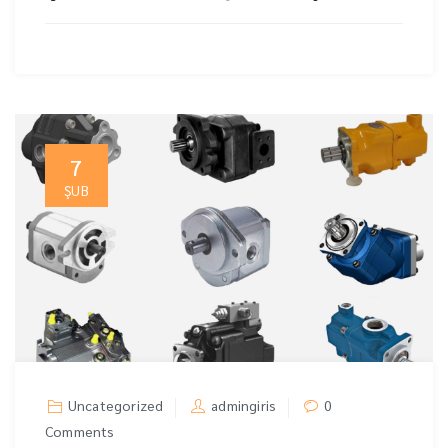
7
ŞUB
Uncategorized
admingiris
0
Comments