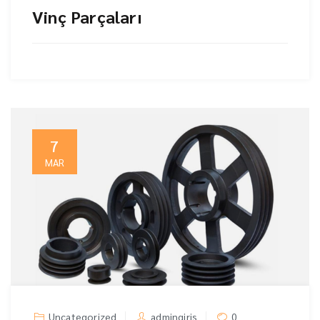
Vinç Parçaları
7
MAR
Uncategorized
admingiris
0